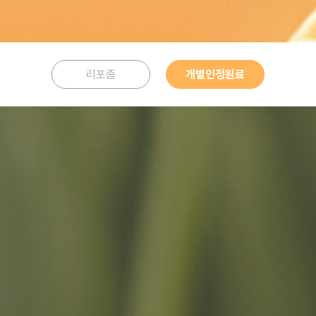
리포좀
개별인정원료